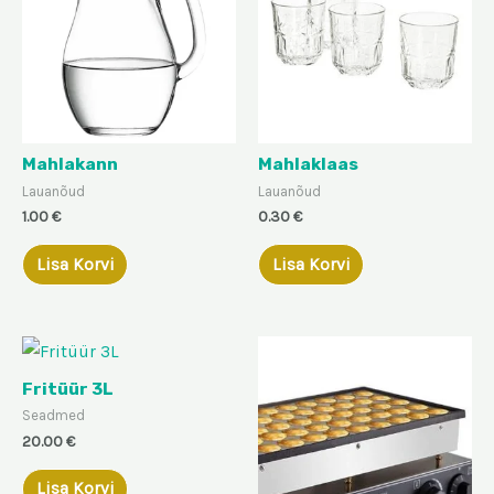
Mahlakann
Mahlaklaas
Lauanõud
Lauanõud
1.00
€
0.30
€
Lisa Korvi
Lisa Korvi
Fritüür 3L
Seadmed
20.00
€
Lisa Korvi