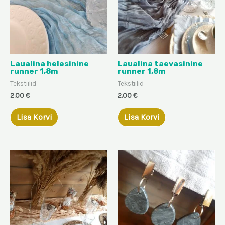
Laualina helesinine
Laualina taevasinine
runner 1,8m
runner 1,8m
Tekstiilid
Tekstiilid
2.00
€
2.00
€
Lisa Korvi
Lisa Korvi