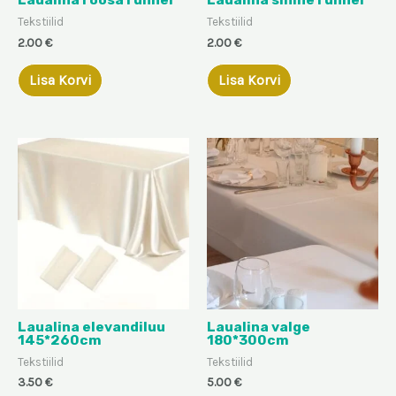
Laualina roosa runner
Laualina sinine runner
Tekstiilid
Tekstiilid
2.00
€
2.00
€
Lisa Korvi
Lisa Korvi
Laualina elevandiluu
Laualina valge
145*260cm
180*300cm
Tekstiilid
Tekstiilid
3.50
€
5.00
€