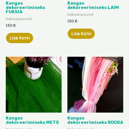
Kangas
Kangas
dekoreerimiseks
dekoreerimiseks LAIM
FUKSIA
Dekoratsioonid
Dekoratsioonid
1.50
€
1.50
€
Lisa Korvi
Lisa Korvi
Kangas
Kangas
dekoreerimiseks METS
dekoreerimiseks ROOSA