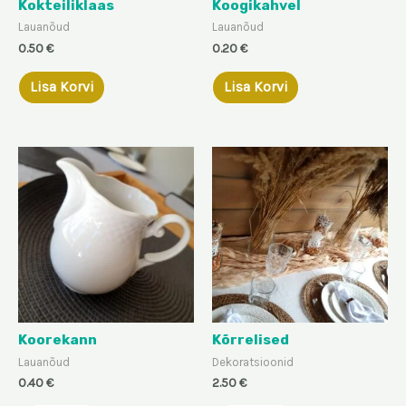
Kokteiliklaas
Koogikahvel
Lauanõud
Lauanõud
0.50
€
0.20
€
Lisa Korvi
Lisa Korvi
Koorekann
Kõrrelised
Lauanõud
Dekoratsioonid
0.40
€
2.50
€