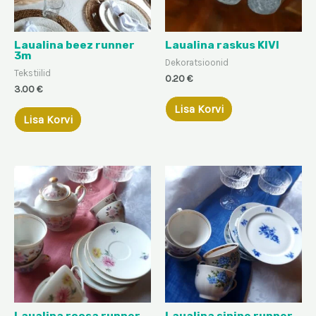
Laualina beez runner
Laualina raskus KIVI
3m
Dekoratsioonid
Tekstiilid
0.20
€
3.00
€
Lisa Korvi
Lisa Korvi