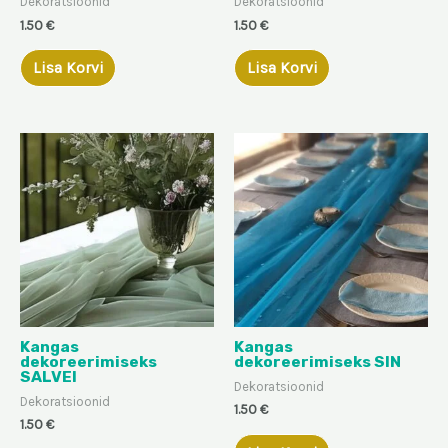
Dekoratsioonid
Dekoratsioonid
1.50
€
1.50
€
Lisa Korvi
Lisa Korvi
Kangas
Kangas
dekoreerimiseks
dekoreerimiseks SIN
SALVEI
Dekoratsioonid
Dekoratsioonid
1.50
€
1.50
€