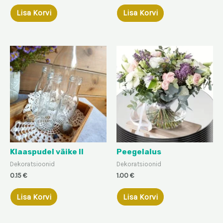
Lisa Korvi
Lisa Korvi
Klaaspudel väike II
Peegelalus
Dekoratsioonid
Dekoratsioonid
0.15
€
1.00
€
Lisa Korvi
Lisa Korvi