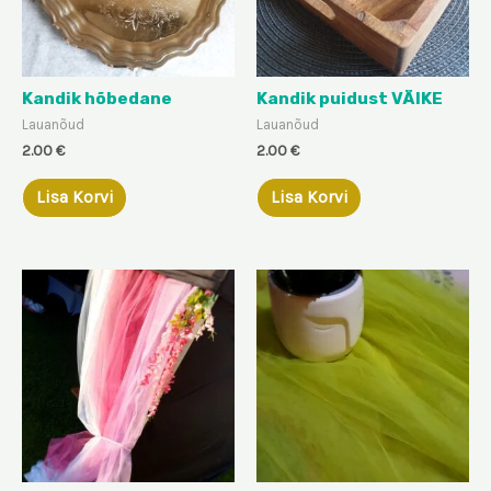
Kandik hõbedane
Kandik puidust VÄIKE
Lauanõud
Lauanõud
2.00
€
2.00
€
Lisa Korvi
Lisa Korvi