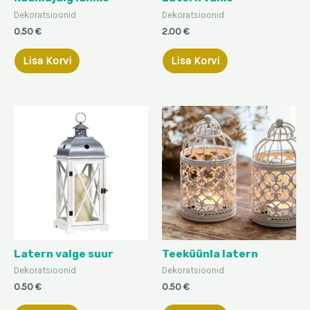
Dekoratsioonid
Dekoratsioonid
0.50
€
2.00
€
Lisa Korvi
Lisa Korvi
Latern valge suur
Teeküünla latern
Dekoratsioonid
Dekoratsioonid
0.50
€
0.50
€