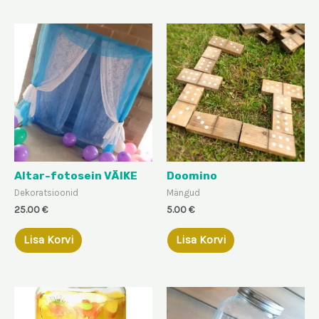
Altar-fotosein VÄIKE
Doomino
Dekoratsioonid
Mängud
25.00
€
5.00
€
Lisa Korvi
Lisa Korvi