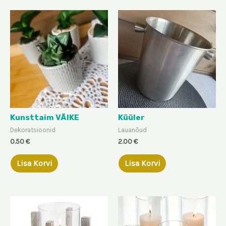
Kunsttaim VÄIKE
Küüler
Dekoratsioonid
Lauanõud
0.50
€
2.00
€
Lisa Korvi
Lisa Korvi