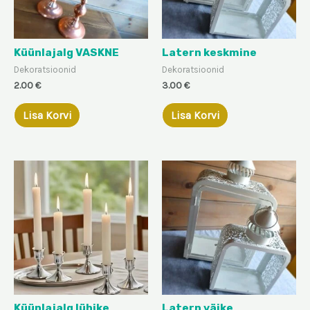
Küünlajalg VASKNE
Latern keskmine
Dekoratsioonid
Dekoratsioonid
2.00
€
3.00
€
Lisa Korvi
Lisa Korvi
Küünlajalg lühike
Latern väike