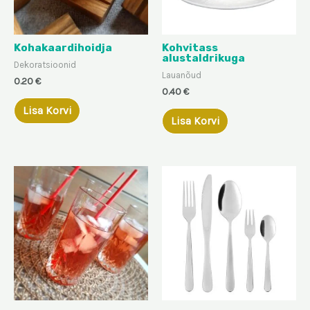
Kohakaardihoidja
Kohvitass
alustaldrikuga
Dekoratsioonid
Lauanõud
0.20
€
0.40
€
Lisa Korvi
Lisa Korvi