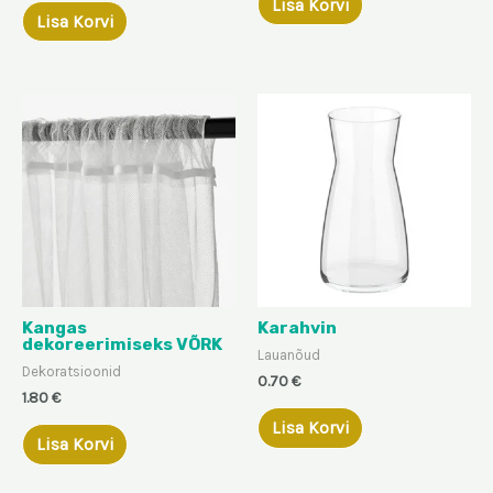
Lisa Korvi
Lisa Korvi
Kangas
Karahvin
dekoreerimiseks VÕRK
Lauanõud
Dekoratsioonid
0.70
€
1.80
€
Lisa Korvi
Lisa Korvi