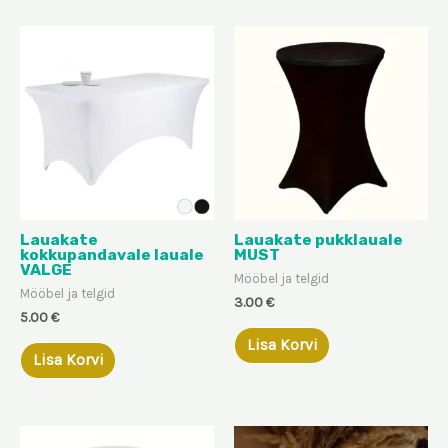
Lauakate
Lauakate pukklauale
kokkupandavale lauale
MUST
VALGE
Mööbel ja telgid
Mööbel ja telgid
3.00
€
5.00
€
Lisa Korvi
Lisa Korvi