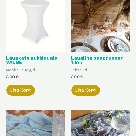
Lauakate pukklauale
Laualina beez runner
VALGE
1,8m
Mööbel ja telgid
Tekstiilid
3.00
€
2.00
€
Lisa Korvi
Lisa Korvi