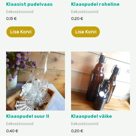
Klaasist pudelvaas
Klaaspudel roheline
Dekoratsioonid
Dekoratsioonid
0.15
€
0.20
€
Lisa Korvi
Lisa Korvi
Klaaspudel suur II
Klaaspudel väike
Dekoratsioonid
Dekoratsioonid
0.40
€
0.20
€