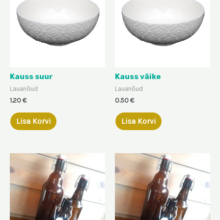
Kauss suur
Kauss väike
Lauanõud
Lauanõud
1.20
€
0.50
€
Lisa Korvi
Lisa Korvi