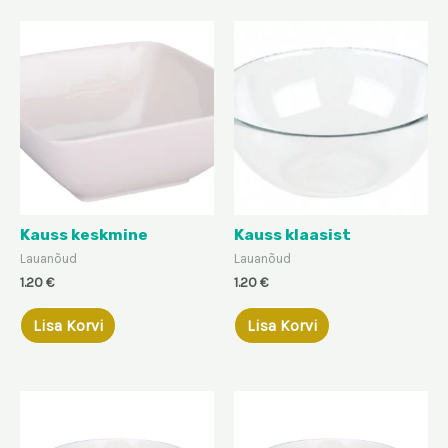
Kauss keskmine
Kauss klaasist
Lauanõud
Lauanõud
1.20
€
1.20
€
Lisa Korvi
Lisa Korvi