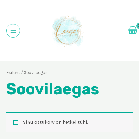
Skip
to
content
Main
Menu
Esileht
/ Soovilaegas
Soovilaegas
Sinu ostukorv on hetkel tühi.