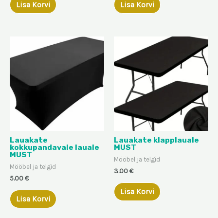
Lisa Korvi
Lisa Korvi
Lauakate
Lauakate klapplauale
kokkupandavale lauale
MUST
MUST
Mööbel ja telgid
Mööbel ja telgid
3.00
€
5.00
€
Lisa Korvi
Lisa Korvi