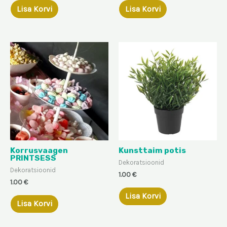
Lisa Korvi
Lisa Korvi
Korrusvaagen
Kunsttaim potis
PRINTSESS
Dekoratsioonid
Dekoratsioonid
1.00
€
1.00
€
Lisa Korvi
Lisa Korvi