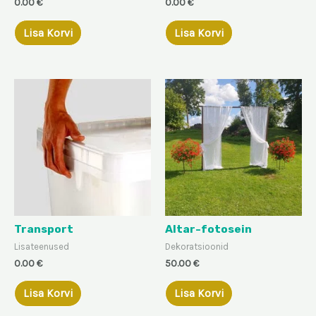
0.00
€
0.00
€
Lisa Korvi
Lisa Korvi
Transport
Altar-fotosein
Lisateenused
Dekoratsioonid
0.00
€
50.00
€
Lisa Korvi
Lisa Korvi