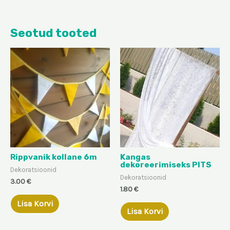
Seotud tooted
Rippvanik kollane 6m
Kangas
dekoreerimiseks PITS
Dekoratsioonid
Dekoratsioonid
3.00
€
1.80
€
Lisa Korvi
Lisa Korvi