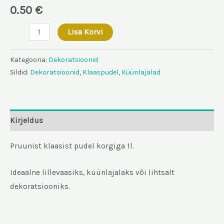
0.50
€
Klaaspudel
Lisa Korvi
suur
PRUUN
Kategooria:
Dekoratsioonid
kogus
Sildid:
Dekoratsioonid
,
Klaaspudel
,
Küünlajalad
Kirjeldus
Pruunist klaasist pudel korgiga 1l.
Ideaalne lillevaasiks, küünlajalaks või lihtsalt
dekoratsiooniks.