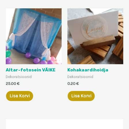
Altar-fotosein VÄIKE
Kohakaardihoidja
Dekoratsioonid
Dekoratsioonid
25.00
€
0.20
€
Lisa Korvi
Lisa Korvi