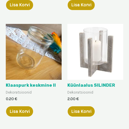
Lisa Korvi
Lisa Korvi
Klaaspurk keskmine II
Küünlaalus SILINDER
Dekoratsioonid
Dekoratsioonid
0.20
€
2.00
€
Lisa Korvi
Lisa Korvi