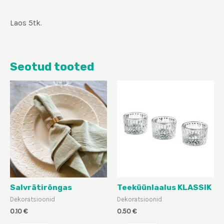
Laos 5tk.
Seotud tooted
Salvrätirõngas
Teeküünlaalus KLASSIK
Dekoratsioonid
Dekoratsioonid
0.10
€
0.50
€