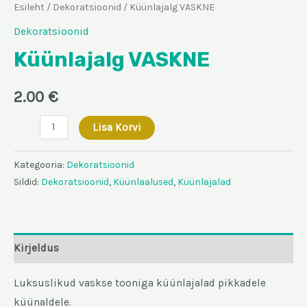
Esileht
/
Dekoratsioonid
/ Küünlajalg VASKNE
Dekoratsioonid
Küünlajalg VASKNE
2.00
€
Küünlajalg
Lisa Korvi
VASKNE
kogus
Kategooria:
Dekoratsioonid
Sildid:
Dekoratsioonid
,
Küünlaalused
,
Küünlajalad
Kirjeldus
Luksuslikud vaskse tooniga küünlajalad pikkadele
küünaldele.