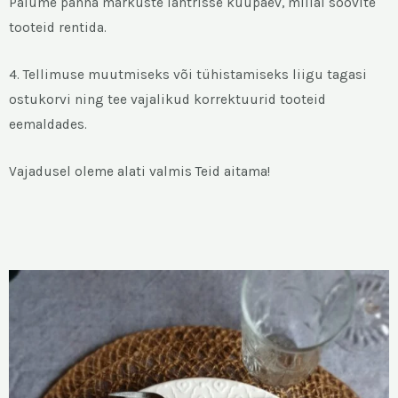
Palume panna märkuste lahtrisse kuupäev, millal soovite
tooteid rentida.
4. Tellimuse muutmiseks või tühistamiseks liigu tagasi
ostukorvi ning tee vajalikud korrektuurid tooteid
eemaldades.
Vajadusel oleme alati valmis Teid aitama!