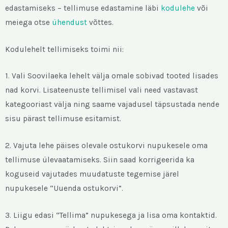
edastamiseks – tellimuse edastamine läbi
kodulehe
või
meiega otse
ühendust
võttes.
Kodulehelt tellimiseks toimi nii:
1. Vali Soovilaeka lehelt välja omale sobivad tooted lisades
nad korvi. Lisateenuste tellimisel vali need vastavast
kategooriast välja ning saame vajadusel täpsustada nende
sisu pärast tellimuse esitamist.
2. Vajuta lehe päises olevale ostukorvi nupukesele oma
tellimuse ülevaatamiseks. Siin saad korrigeerida ka
koguseid vajutades muudatuste tegemise järel
nupukesele “Uuenda ostukorvi”.
3. Liigu edasi “Tellima” nupukesega ja lisa oma kontaktid.