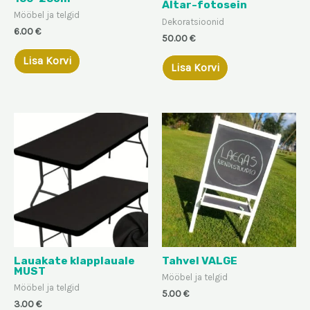
Altar-fotosein
Mööbel ja telgid
Dekoratsioonid
6.00
€
50.00
€
Lisa Korvi
Lisa Korvi
Lauakate klapplauale
Tahvel VALGE
MUST
Mööbel ja telgid
Mööbel ja telgid
5.00
€
3.00
€