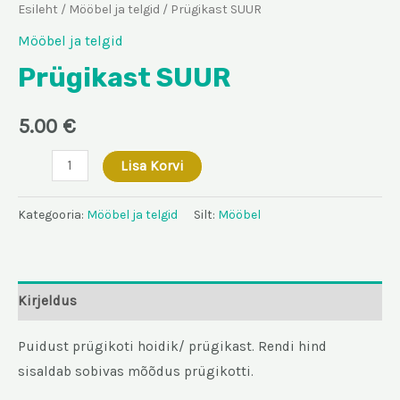
Esileht
/
Mööbel ja telgid
/ Prügikast SUUR
Mööbel ja telgid
Prügikast SUUR
5.00
€
Prügikast
Lisa Korvi
SUUR
kogus
Kategooria:
Mööbel ja telgid
Silt:
Mööbel
Kirjeldus
Puidust prügikoti hoidik/ prügikast. Rendi hind
sisaldab sobivas mõõdus prügikotti.