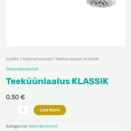
Esileht
/
Dekoratsioonid
/ Teeküünlaalus KLASSIK
Dekoratsioonid
Teeküünlaalus KLASSIK
0.50
€
Teeküünlaalus
Lisa Korvi
KLASSIK
kogus
Kategooria:
Dekoratsioonid