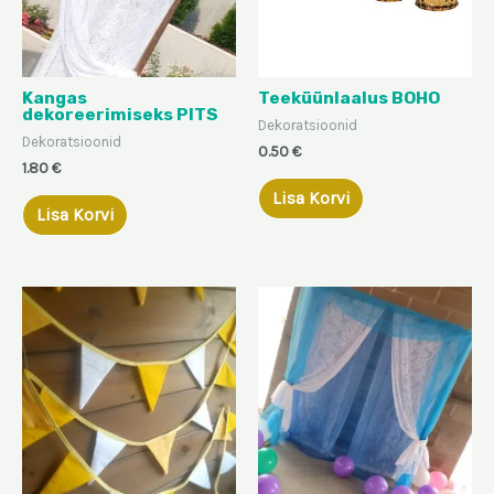
Kangas
Teeküünlaalus BOHO
dekoreerimiseks PITS
Dekoratsioonid
Dekoratsioonid
0.50
€
1.80
€
Lisa Korvi
Lisa Korvi