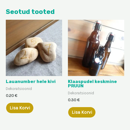
Seotud tooted
Lauanumber hele kivi
Klaaspudel keskmine
PRUUN
Dekoratsioonid
Dekoratsioonid
0.20
€
0.30
€
Lisa Korvi
Lisa Korvi