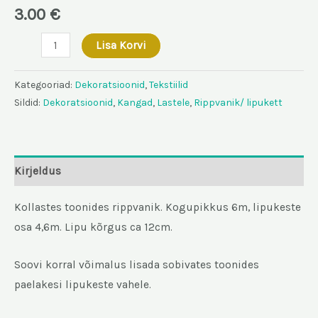
3.00
€
Rippvanik
Lisa Korvi
kollane
6m
Kategooriad:
Dekoratsioonid
,
Tekstiilid
kogus
Sildid:
Dekoratsioonid
,
Kangad
,
Lastele
,
Rippvanik/ lipukett
Kirjeldus
Kollastes toonides rippvanik. Kogupikkus 6m, lipukeste
osa 4,6m. Lipu kõrgus ca 12cm.
Soovi korral võimalus lisada sobivates toonides
paelakesi lipukeste vahele.