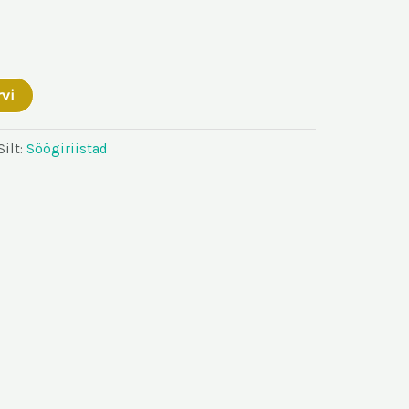
rvi
Silt:
Söögiriistad