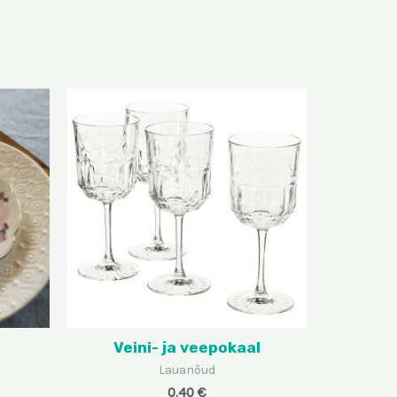
Veini- ja veepokaal
Lauanõud
0.40
€