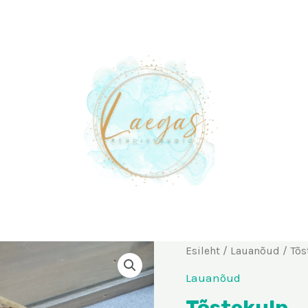
Esileht
/
Lauanõud
/ Tõs
Lauanõud
Tõstekulp