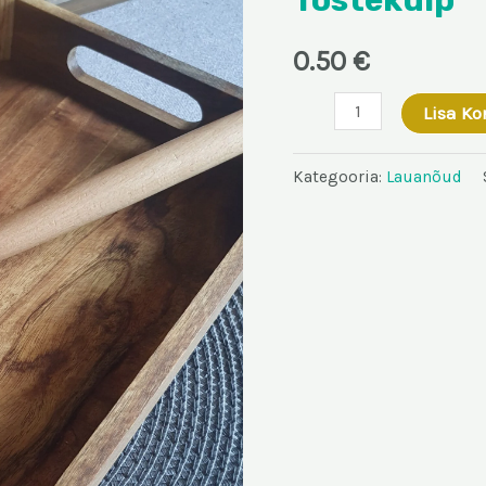
0.50
€
Tõstekulp
Lisa Ko
kogus
Kategooria:
Lauanõud