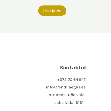
Lisa Korvi
Kontaktid
+372 50 64 947
info@rendilaegas.ee
Tartumaa, Nõo vald,
Luke küla, 61614