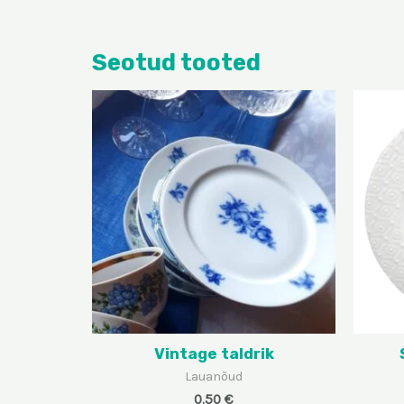
Seotud tooted
Vintage taldrik
Lauanõud
0.50
€