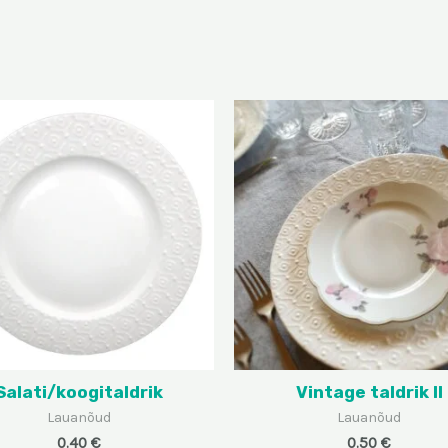
Salati/koogitaldrik
Vintage taldrik II
Lauanõud
Lauanõud
0.40
€
0.50
€