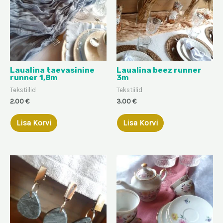
Laualina taevasinine
Laualina beez runner
runner 1,8m
3m
Tekstiilid
Tekstiilid
2.00
€
3.00
€
Lisa Korvi
Lisa Korvi