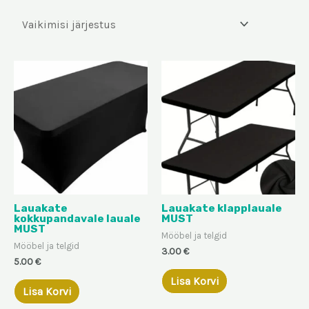
Lauakate
Lauakate klapplauale
kokkupandavale lauale
MUST
MUST
Mööbel ja telgid
Mööbel ja telgid
3.00
€
5.00
€
Lisa Korvi
Lisa Korvi