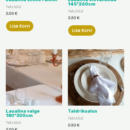
145*260cm
Tekstiilid
Tekstiilid
2.00
€
3.50
€
Lisa Korvi
Lisa Korvi
Laualina valge
Taldrikualus
180*300cm
Tekstiilid
Tekstiilid
0.50
€
5.00
€