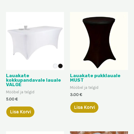
Lauakate
Lauakate pukklauale
kokkupandavale lauale
MUST
VALGE
Mööbel ja telgid
Mööbel ja telgid
3.00
€
5.00
€
Lisa Korvi
Lisa Korvi