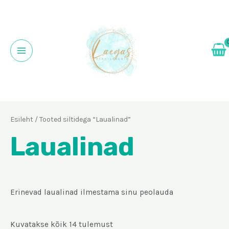
Skip
to
content
Main
Menu
Esileht
/ Tooted siltidega “Laualinad”
Laualinad
Erinevad laualinad ilmestama sinu peolauda
Kuvatakse kõik 14 tulemust