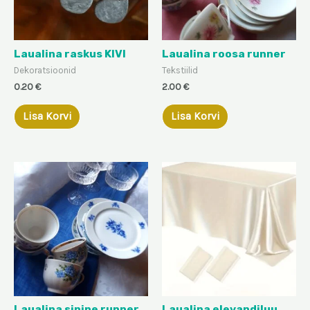
Laualina raskus KIVI
Laualina roosa runner
Dekoratsioonid
Tekstiilid
0.20
€
2.00
€
Lisa Korvi
Lisa Korvi
Laualina sinine runner
Laualina elevandiluu