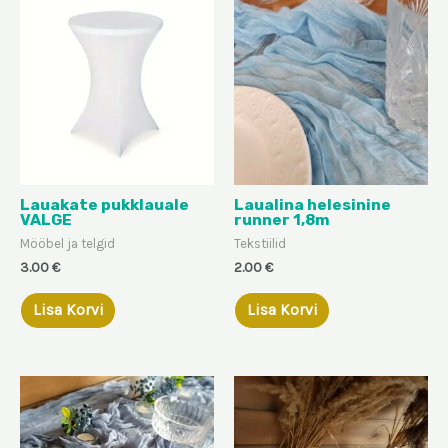
Lauakate pukklauale
Laualina helesinine
VALGE
runner 1,8m
Mööbel ja telgid
Tekstiilid
3.00
€
2.00
€
Lisa Korvi
Lisa Korvi